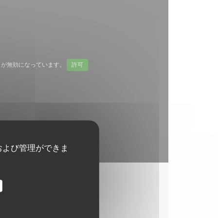
ap が無効になっています。
許可
および管理ができま