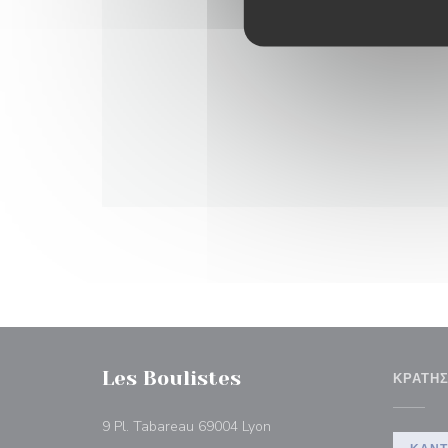
Les Boulistes
ΚΡΆΤΗ
((ανοίγει σε νέο παράθυρο))
9 Pl. Tabareau 69004 Lyon