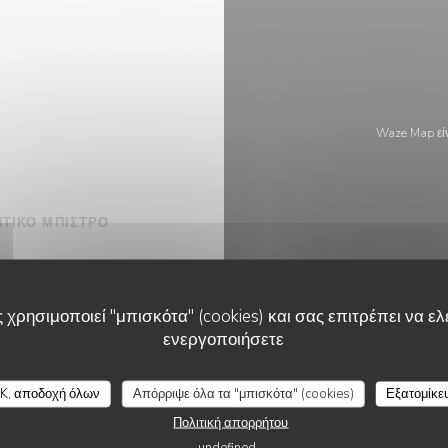
Waze Map εί
ΝΤΙΚΌ ΜΠΙΣΤΡΌ
4 Lyon
 χρησιμοποιεί "μπισκότα" (cookies) και σας επιτρέπει να ελέ
ενεργοποιήσετε
ΊΔΑ
K, αποδοχή όλων
Απόρριψε όλα τα "μπισκότα" (cookies)
Εξατομίκε
Πολιτική απορρήτου
undefined