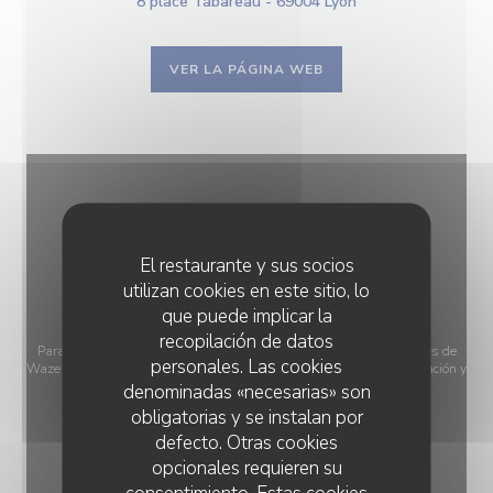
8 place Tabareau - 69004 Lyon
VER LA PÁGINA WEB
El restaurante y sus socios
utilizan cookies en este sitio, lo
que puede implicar la
recopilación de datos
Para mostrar el mapa interactivo de Waze, debe aceptar las cookies de
personales. Las cookies
Waze Map (Google). Estas cookies pueden recopilar datos de navegación y
denominadas «necesarias» son
ubicación.
Permitir
obligatorias y se instalan por
defecto. Otras cookies
opcionales requieren su