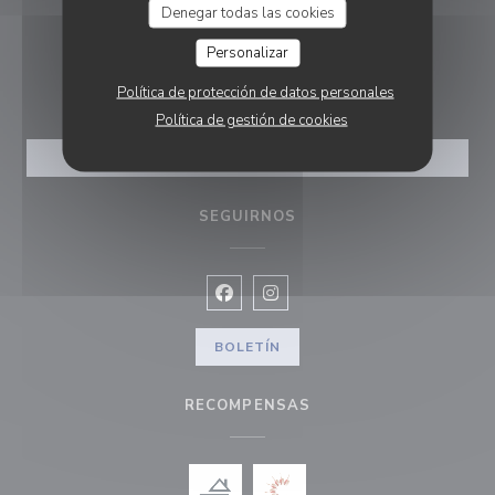
Denegar todas las cookies
04 78 28 44 13
Personalizar
RESERVA
Política de protección de datos personales
Política de gestión de cookies
RESERVAR UNA MESA
SEGUIRNOS
Facebook ((abre en una nueva vent
Instagram ((abre en una nuev
BOLETÍN
RECOMPENSAS