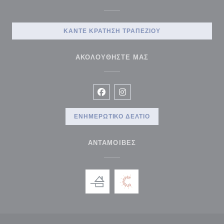
ΚΆΝΤΕ ΚΡΆΤΗΣΗ ΤΡΑΠΕΖΙΟΎ
ΑΚΟΛΟΥΘΉΣΤΕ ΜΑΣ
Facebook ((ανοίγει σε νέο παράθυρ
Instagram ((ανοίγει σε νέο π
ΕΝΗΜΕΡΩΤΙΚΌ ΔΕΛΤΊΟ
ΑΝΤΑΜΟΙΒΈΣ