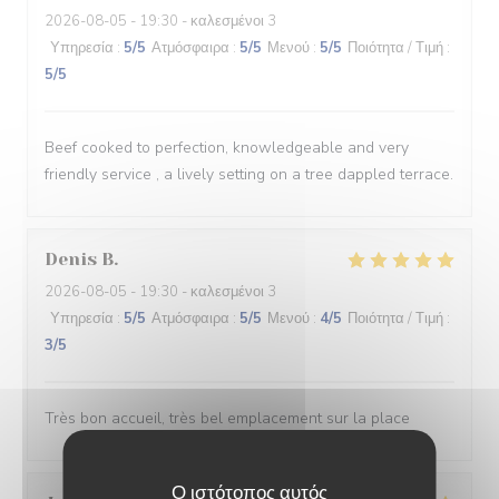
2026-08-05
- 19:30 - καλεσμένοι 3
Υπηρεσία
:
5
/5
Ατμόσφαιρα
:
5
/5
Μενού
:
5
/5
Ποιότητα / Τιμή
:
5
/5
Beef cooked to perfection, knowledgeable and very
friendly service , a lively setting on a tree dappled terrace.
Denis
B
2026-08-05
- 19:30 - καλεσμένοι 3
Υπηρεσία
:
5
/5
Ατμόσφαιρα
:
5
/5
Μενού
:
4
/5
Ποιότητα / Τιμή
:
3
/5
Très bon accueil, très bel emplacement sur la place
Ο ιστότοπος αυτός