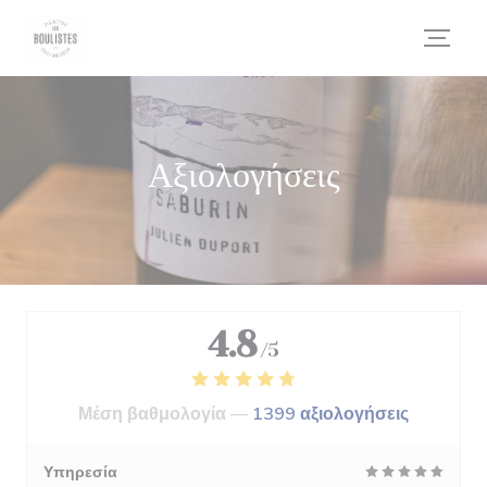
Πίνακας διαχείρισης "Μπισκότων" (Cookies)
Αξιολογήσεις
4.8
/5
Μέση βαθμολογία —
1399 αξιολογήσεις
Υπηρεσία