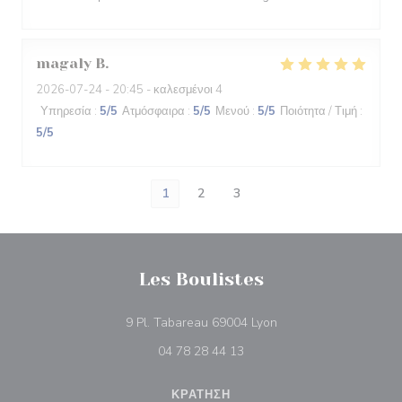
magaly
B
2026-07-24
- 20:45 - καλεσμένοι 4
Υπηρεσία
:
5
/5
Ατμόσφαιρα
:
5
/5
Μενού
:
5
/5
Ποιότητα / Τιμή
:
5
/5
1
2
3
Les Boulistes
((ανοίγει σε νέο παράθ
9 Pl. Tabareau 69004 Lyon
04 78 28 44 13
ΚΡΆΤΗΣΗ