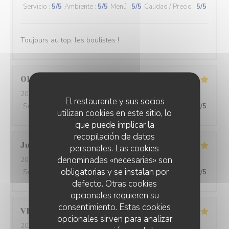
Servicio
:
5
/5
Ambiente
:
5
/5
Menú
:
5
/5
Calidad / Precio
:
5
/5
Toujours au top, les boulistes !
Olivier
S
2026-07-31
- 12:30 - Invitados 3
El restaurante y sus socios
Servicio
:
5
/5
Ambiente
:
5
/5
Menú
:
5
/5
Calidad / Precio
:
5
/5
utilizan cookies en este sitio, lo
que puede implicar la
recopilación de datos
Julie
R
personales. Las cookies
denominadas «necesarias» son
2026-07-30
- 19:45 - Invitados 4
obligatorias y se instalan por
Servicio
:
5
/5
Ambiente
:
5
/5
Menú
:
5
/5
Calidad / Precio
:
5
/5
defecto. Otras cookies
opcionales requieren su
consentimiento. Estas cookies
VINCENT
P
opcionales sirven para analizar
2026-07-31
- 20:00 - Invitados 2