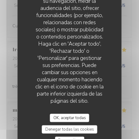
su navegación, medir la
Servicio
:
5
/5
Ambiente
:
5
/5
Menú
:
5
/5
Calidad / Precio
:
4
/5
audiencia del sitio, ofrecer
funcionalidades (por ejemplo,
relacionadas con redes
Cuisine raffinée et inventive
sociales) o mostrar publicidad
o contenidos personalizados.
Haga clic en 'Aceptar todo',
Irène
B
'Rechazar todo' o
'Personalizar' para gestionar
2026-07-31
- 20:00 - Invitados 7
sus preferencias. Puede
Servicio
:
5
/5
Ambiente
:
5
/5
Menú
:
4
/5
Calidad / Precio
:
4
/5
cambiar sus opciones en
cualquier momento haciendo
clic en el icono de cookie en la
très bon repas et surtout terrasse très agréable
parte inferior izquierda de las
páginas del sitio.
magaly
B
OK, aceptar todas
2026-07-24
- 20:45 - Invitados 4
Servicio
:
5
/5
Ambiente
:
5
/5
Menú
:
5
/5
Calidad / Precio
:
5
/5
Denegar todas las cookies