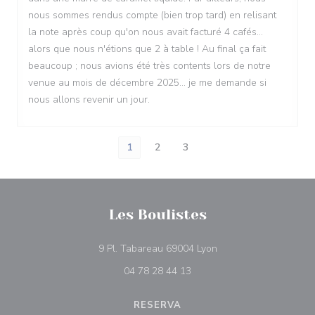
nous sommes rendus compte (bien trop tard) en relisant
la note après coup qu'on nous avait facturé 4 cafés...
alors que nous n'étions que 2 à table ! Au final ça fait
beaucoup ; nous avions été très contents lors de notre
venue au mois de décembre 2025... je me demande si
nous allons revenir un jour.
1
2
3
Les Boulistes
((abre en una nueva v
9 Pl. Tabareau 69004 Lyon
04 78 28 44 13
RESERVA