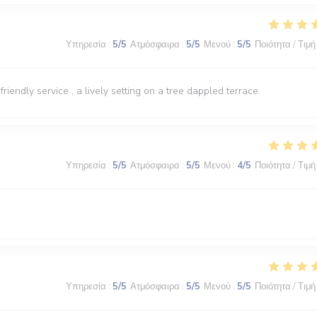
Υπηρεσία
:
5
/5
Ατμόσφαιρα
:
5
/5
Μενού
:
5
/5
Ποιότητα / Τιμή
iendly service , a lively setting on a tree dappled terrace.
Υπηρεσία
:
5
/5
Ατμόσφαιρα
:
5
/5
Μενού
:
4
/5
Ποιότητα / Τιμή
Υπηρεσία
:
5
/5
Ατμόσφαιρα
:
5
/5
Μενού
:
5
/5
Ποιότητα / Τιμή