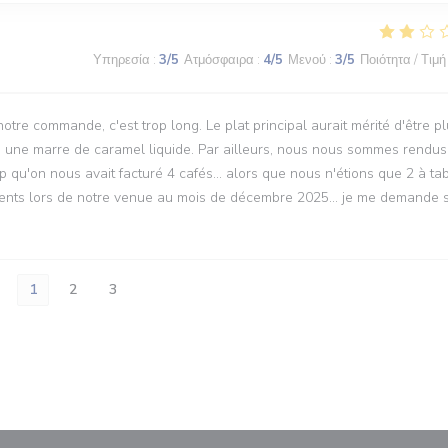
Υπηρεσία
:
3
/5
Ατμόσφαιρα
:
4
/5
Μενού
:
3
/5
Ποιότητα / Τιμή
re commande, c'est trop long. Le plat principal aurait mérité d'être p
ans une marre de caramel liquide. Par ailleurs, nous nous sommes rendus
p qu'on nous avait facturé 4 cafés... alors que nous n'étions que 2 à tab
ntents lors de notre venue au mois de décembre 2025... je me demande s
1
2
3