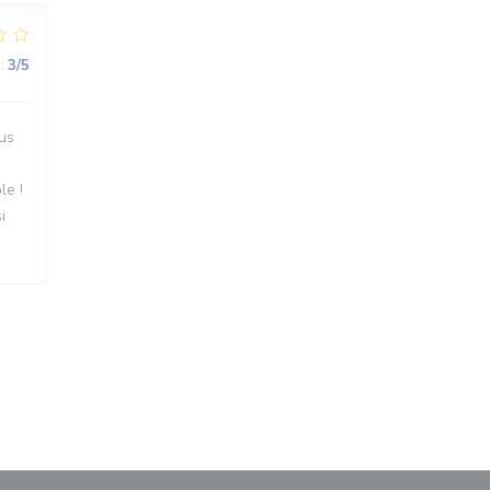
:
3
/5
lus
le !
i