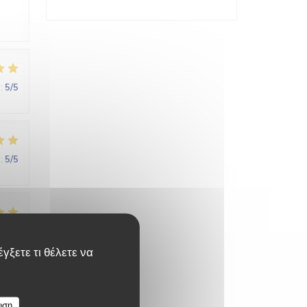
:
5
/5
:
5
/5
:
4
/5
γξετε τι θέλετε να
υση