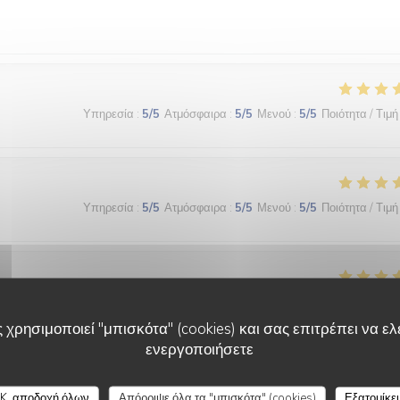
Υπηρεσία
:
5
/5
Ατμόσφαιρα
:
5
/5
Μενού
:
5
/5
Ποιότητα / Τιμή
Υπηρεσία
:
5
/5
Ατμόσφαιρα
:
5
/5
Μενού
:
5
/5
Ποιότητα / Τιμή
Υπηρεσία
:
5
/5
Ατμόσφαιρα
:
5
/5
Μενού
:
5
/5
Ποιότητα / Τιμή
 χρησιμοποιεί "μπισκότα" (cookies) και σας επιτρέπει να ελέ
ενεργοποιήσετε
K, αποδοχή όλων
Απόρριψε όλα τα "μπισκότα" (cookies)
Εξατομίκε