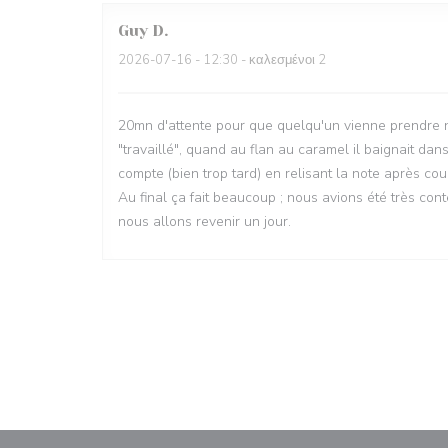
Guy
D
2026-07-16
- 12:30 - καλεσμένοι 2
20mn d'attente pour que quelqu'un vienne prendre not
"travaillé", quand au flan au caramel il baignait d
compte (bien trop tard) en relisant la note après cou
Au final ça fait beaucoup ; nous avions été très co
nous allons revenir un jour.