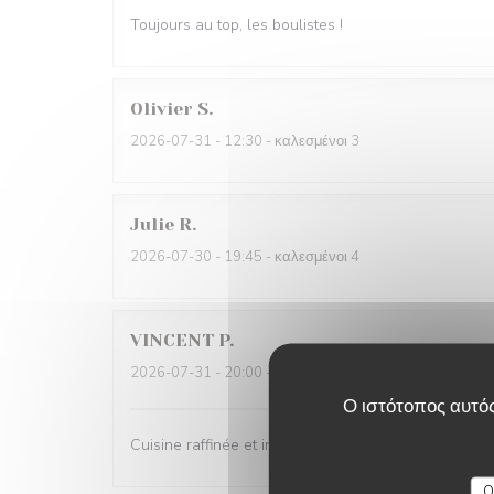
Toujours au top, les boulistes !
Olivier
S
2026-07-31
- 12:30 - καλεσμένοι 3
Julie
R
2026-07-30
- 19:45 - καλεσμένοι 4
VINCENT
P
2026-07-31
- 20:00 - καλεσμένοι 2
Ο ιστότοπος αυτός
Cuisine raffinée et inventive
O