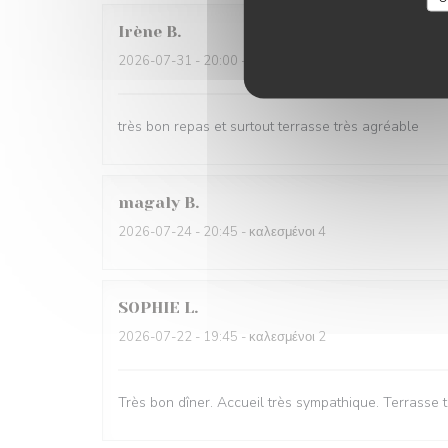
Irène
B
2026-07-31
- 20:00 - καλεσμένοι 7
très bon repas et surtout terrasse très agréable
magaly
B
2026-07-24
- 20:45 - καλεσμένοι 4
SOPHIE
L
2026-07-22
- 19:45 - καλεσμένοι 2
Très bon dîner. Accueil très sympathique. Terrasse 