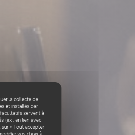
quer la collecte de
s et installés par
facultatifs servent à
s (ex : en lien avec
z sur « Tout accepter
modifier vos choix à