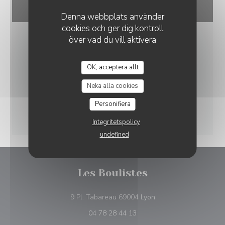
Denna webbplats använder
cookies och ger dig kontroll
över vad du vill aktivera
OK, acceptera allt
Neka alla cookies
Personifiera
Integritetspolicy
undefined
Les Boulistes
((öppnas i ett nytt föns
9 Pl. Tabareau 69004 Lyon
04 78 28 44 13