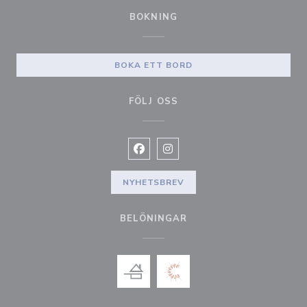
BOKNING
BOKA ETT BORD
FÖLJ OSS
Facebook ((öppnas i ett nytt fönste
Instagram ((öppnas i ett nytt 
NYHETSBREV
BELÖNINGAR