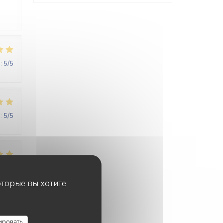
:
5
/5
:
5
/5
:
4
/5
оторые вы хотите
ировать