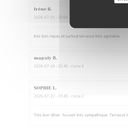
Irène
B
2026-07-31
- 20:00 - гости 7
très bon repas et surtout terrasse très agréable
magaly
B
2026-07-24
- 20:45 - гости 4
SOPHIE
L
2026-07-22
- 19:45 - гости 2
Très bon dîner. Accueil très sympathique. Terrasse 