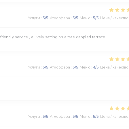
Услуги
:
5
/5
Атмосфера
:
5
/5
Меню
:
5
/5
Цена / качество
iendly service , a lively setting on a tree dappled terrace.
Услуги
:
5
/5
Атмосфера
:
5
/5
Меню
:
4
/5
Цена / качество
Услуги
:
5
/5
Атмосфера
:
5
/5
Меню
:
5
/5
Цена / качество