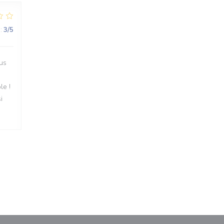
:
3
/5
lus
le !
i