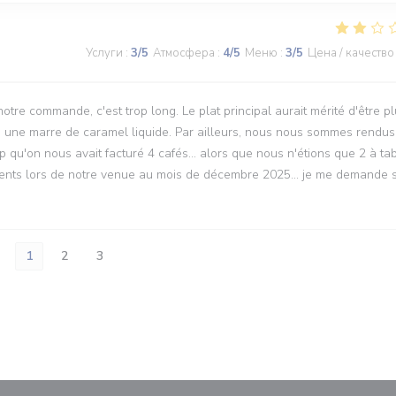
Услуги
:
3
/5
Атмосфера
:
4
/5
Меню
:
3
/5
Цена / качество
re commande, c'est trop long. Le plat principal aurait mérité d'être p
ans une marre de caramel liquide. Par ailleurs, nous nous sommes rendus
p qu'on nous avait facturé 4 cafés... alors que nous n'étions que 2 à tab
ntents lors de notre venue au mois de décembre 2025... je me demande s
1
2
3