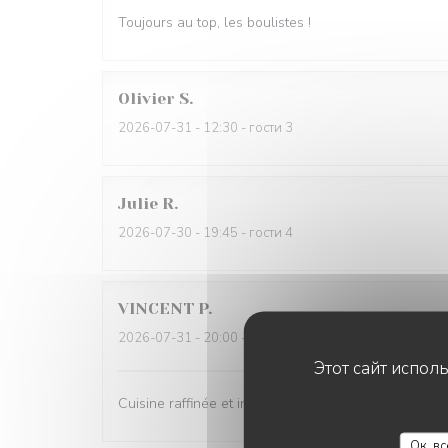
Toujours au top, les boulistes !
Olivier
S
2026-07-31
- 12:30 - гости 3
Julie
R
2026-07-30
- 19:45 - гости 4
VINCENT
P
2026-07-31
- 20:00 - гости 2
Этот сайт испол
Cuisine raffinée et inventive
Ок, в