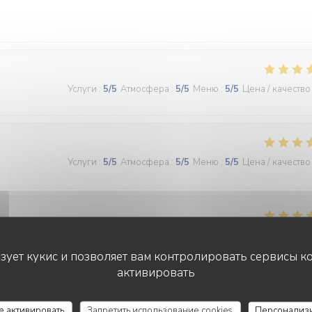
Услуги
:
5
/5
Атмосфера
:
5
/5
Меню
:
5
/5
Цена / качество
Услуги
:
5
/5
Атмосфера
:
5
/5
Меню
:
5
/5
Цена / качество
Услуги
:
5
/5
Атмосфера
:
5
/5
Меню
:
5
/5
Цена / качество
ьзует кукис и позволяет вам контролировать сервисы к
активировать
се активировать
Запретить использование cookies
Персонализ