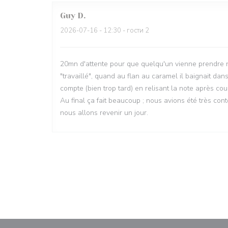
Guy
D
2026-07-16
- 12:30 - гости 2
20mn d'attente pour que quelqu'un vienne prendre not
"travaillé", quand au flan au caramel il baignait d
compte (bien trop tard) en relisant la note après cou
Au final ça fait beaucoup ; nous avions été très co
nous allons revenir un jour.