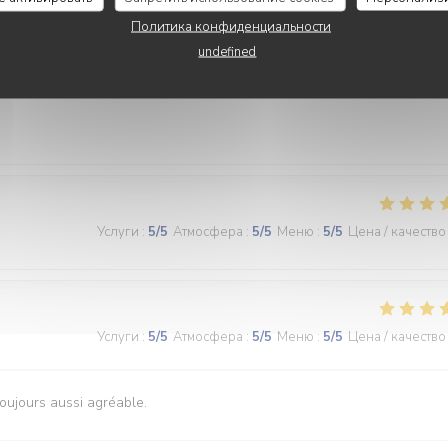
Политика конфиденциальности
undefined
Услуги
:
5
/5
Атмосфера
:
5
/5
Меню
:
4
/5
Цена / качество
Услуги
:
5
/5
Атмосфера
:
5
/5
Меню
:
5
/5
Цена / качество
Услуги
:
5
/5
Атмосфера
:
5
/5
Меню
:
5
/5
Цена / качество
toujours aussi agréable.