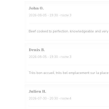
John
O
2026-08-05
- 19:30 - гости 3
Beef cooked to perfection, knowledgeable and very fr
Denis
B
2026-08-05
- 19:30 - гости 3
Très bon accueil, très bel emplacement sur la place
Julien
H
2026-07-30
- 20:30 - гости 4