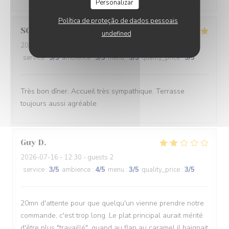
Personalizar
Política de proteção de dados pessoais
SOPHIE
L
undefined
2026-07-22
- 19:45 - guests 2
service
:
5
/5
ambience
:
5
/5
menu
:
5
/5
quality_price
:
5
/5
Très bon dîner. Accueil très sympathique. Terrasse
toujours aussi agréable.
Guy
D
2026-07-16
- 12:30 - guests 2
service
:
3
/5
ambience
:
4
/5
menu
:
3
/5
quality_price
:
3
/5
20mn d'attente pour que quelqu'un vienne prendre notre
commande, c'est trop long. Le plat principal aurait mérité
d'être plus "travaillé", quand au flan au caramel il baignait