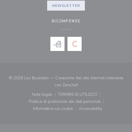
NEWSLETTER
RICOMPENSE
© 2026 Les Boulistes — Creazione del sito internet ristorante
((apre una nuova finestra))
con
Zenchef
Note legali
TERMINI DI UTILIZZO
((apre una nuova finestra))
((apre una nuova finestra))
Politica di protezione dei dati personali
((apre una nuova finestra))
Informativa sui cookie
Accessibilita
((apre una nuova finestra))
((apre una nuova finest