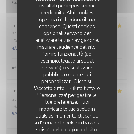
Cuisine raffinée et inventive
installati per impostazione
predefinita. Altri cookies
opzionali richiedono il tuo
Irène
B
consenso. Questi cookies
opzionali servono per
2026-07-31
- 20:00 - Ospiti 7
analizzare la tua navigazione,
Servizio
:
5
/5
Atmosfera
:
5
/5
Cucina
:
4
/5
Qualità / Prezzo
:
misurare l'audience del sito,
4
/5
fornire funzionalità (ad
esempio, legate ai social
network) o visualizzare
très bon repas et surtout terrasse très agréable
pubblicità o contenuti
personalizzati. Clicca su
'Accetta tutto', 'Rifiuta tutto' o
magaly
B
'Personalizza' per gestire le
2026-07-24
- 20:45 - Ospiti 4
tue preferenze. Puoi
Servizio
:
5
/5
Atmosfera
:
5
/5
Cucina
:
5
/5
Qualità / Prezzo
:
modificare le tue scelte in
5
/5
qualsiasi momento cliccando
sull'icona del cookie in basso a
sinistra delle pagine del sito.