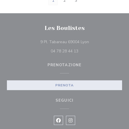
1
2
3
Les Boulistes
((apre una nuova fines
9 Pl. Tabareau 69004 Lyon
04 78 28 44 13
PRENOTAZIONE
PRENOTA
SEGUICI
Facebook ((apre una nuova finestra)
Instagram ((apre una nuova fi