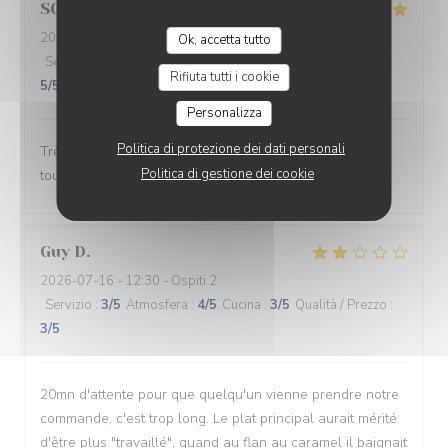
SOPHIE
L
2026-07-22
- 19:45 - Ospiti 2
Ok, accetta tutto
Servizio
:
5
/5
Atmosfera
:
5
/5
Cucina
:
5
/5
Qualità / Prezzo
:
Rifiuta tutti i cookie
5
/5
Personalizza
Politica di protezione dei dati personali
Très bon dîner. Accueil très sympathique. Terrasse
Politica di gestione dei cookie
toujours aussi agréable.
Guy
D
2026-07-16
- 12:30 - Ospiti 2
Servizio
:
3
/5
Atmosfera
:
4
/5
Cucina
:
3
/5
Qualità / Prezzo
:
3
/5
20mn d'attente pour que quelqu'un vienne prendre notre
commande, c'est trop long. Le plat principal aurait mérité
d'être plus "travaillé", quand au flan au caramel il baignait