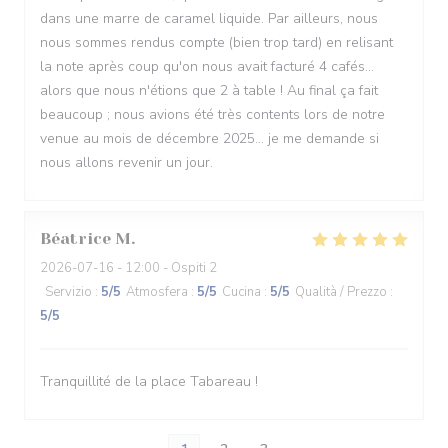
dans une marre de caramel liquide. Par ailleurs, nous
nous sommes rendus compte (bien trop tard) en relisant
la note après coup qu'on nous avait facturé 4 cafés...
alors que nous n'étions que 2 à table ! Au final ça fait
beaucoup ; nous avions été très contents lors de notre
venue au mois de décembre 2025... je me demande si
nous allons revenir un jour.
Béatrice
M
2026-07-16
- 12:00 - Ospiti 2
Servizio
:
5
/5
Atmosfera
:
5
/5
Cucina
:
5
/5
Qualità / Prezzo
:
5
/5
Tranquillité de la place Tabareau !