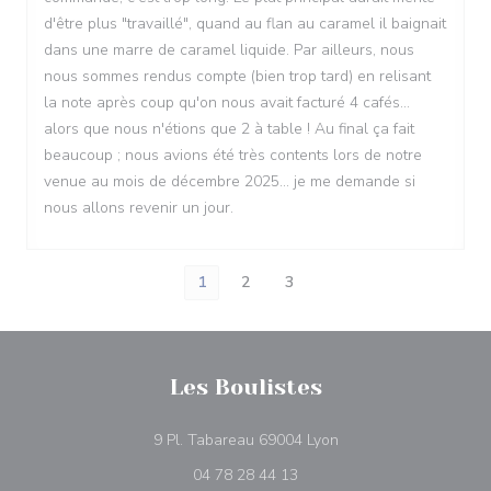
d'être plus "travaillé", quand au flan au caramel il baignait
dans une marre de caramel liquide. Par ailleurs, nous
nous sommes rendus compte (bien trop tard) en relisant
la note après coup qu'on nous avait facturé 4 cafés...
alors que nous n'étions que 2 à table ! Au final ça fait
beaucoup ; nous avions été très contents lors de notre
venue au mois de décembre 2025... je me demande si
nous allons revenir un jour.
1
2
3
Les Boulistes
((åbner i et nyt vindue)
9 Pl. Tabareau 69004 Lyon
04 78 28 44 13