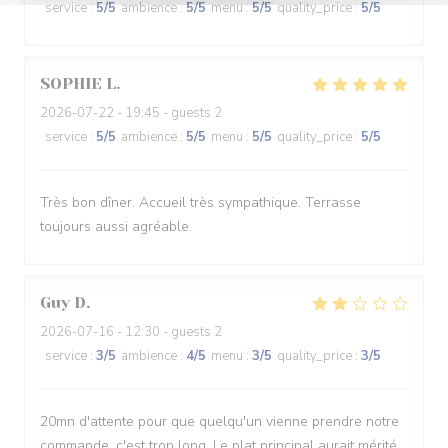
service
:
5
/5
ambience
:
5
/5
menu
:
5
/5
quality_price
:
5
/5
SOPHIE
L
2026-07-22
- 19:45 - guests 2
service
:
5
/5
ambience
:
5
/5
menu
:
5
/5
quality_price
:
5
/5
Très bon dîner. Accueil très sympathique. Terrasse
toujours aussi agréable.
Guy
D
2026-07-16
- 12:30 - guests 2
service
:
3
/5
ambience
:
4
/5
menu
:
3
/5
quality_price
:
3
/5
20mn d'attente pour que quelqu'un vienne prendre notre
commande, c'est trop long. Le plat principal aurait mérité