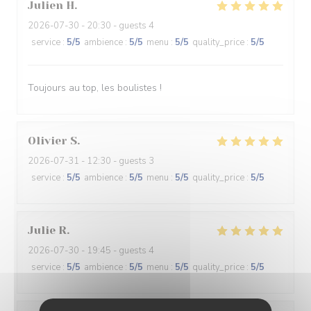
Julien
H
2026-07-30
- 20:30 - guests 4
service
:
5
/5
ambience
:
5
/5
menu
:
5
/5
quality_price
:
5
/5
Toujours au top, les boulistes !
Olivier
S
2026-07-31
- 12:30 - guests 3
service
:
5
/5
ambience
:
5
/5
menu
:
5
/5
quality_price
:
5
/5
Julie
R
2026-07-30
- 19:45 - guests 4
service
:
5
/5
ambience
:
5
/5
menu
:
5
/5
quality_price
:
5
/5