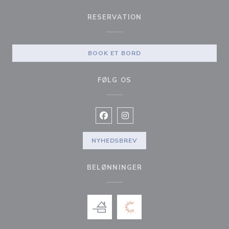
RESERVATION
BOOK ET BORD
FØLG OS
Facebook ((åbner i et nyt vindue))
Instagram ((åbner i et nyt vin
NYHEDSBREV
BELØNNINGER