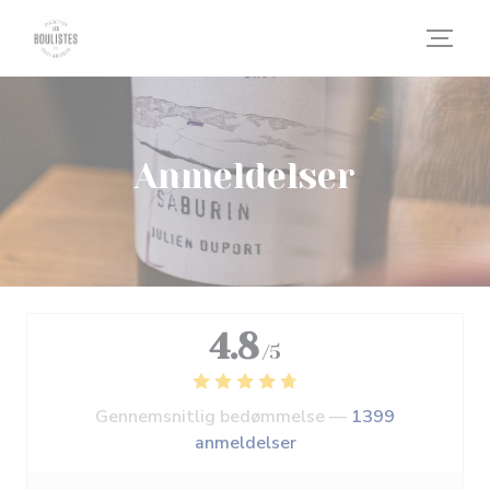
CCookie-styringspanel
Anmeldelser
4.8
/5
Gennemsnitlig bedømmelse —
1399
anmeldelser