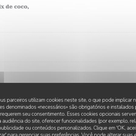
x de coco,
us parceiros utilizam cookies neste site, o que pode implicar
crème
es denominados «necessários» são obrigatórios e instalados
 requerem seu consentimento. Esses cookies opcionais servem
 audiência do site, oferecer funcionalidades (por exemplo, re
r publicidade ou conteúdos personalizados. Clique em 'OK, aceit
persil & ciboulette, huile d’olive, ail, échalotes, sel et poivre
zar' para gerenciar suas preferências. Você pode alterar suas