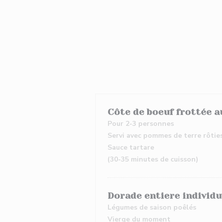
Côte de boeuf frottée au
Pour 2-3 personnes
Servi avec pommes de terre rôties
Sauce tartare
(30-35 minutes de cuisson)
Dorade entiere individu
Légumes de saison poêlés
Vierge du moment