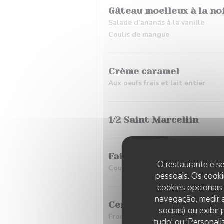
Gâteau moelleux à la noi
Salade d’ananas à la vanille
Coulis de mangue
Crème caramel
Aux oeufs frais et lait entier
1/2 Saint Marcellin
Faisselle
O restaurante e se
Coulis de fruits rouges, miel ou 
pessoais. Os cooki
cookies opcionais
navegação, medir a
Cervelle de canuts
sociais) ou exibi
Fromage blanc battu, chèvre frais, 
tudo' ou 'Personali