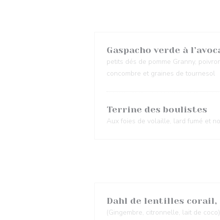
Gaspacho verde à l’avo
petits dés de pomme Granny, poivron
concombre et graines de tournesol
Terrine des boulistes
Aux foies de volaille, lard fumé et no
Dahl de lentilles corail,
(Gingembre, citronnelle, lait de coco)