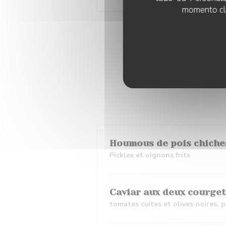
momento cli
Houmous de pois chiches
Pickles et oignons frits
Caviar aux deux courget
tomates cuites et olives noires, 