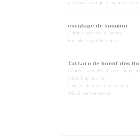
pois gourmand grillés,haricots verts.
escalope de saumon
Vierge d’agrumes à l’aneth,
Pancake de patate douce
Tartare de boeuf des Bo
Câpres, jaune d’oeuf, cornichons, pe
Préparé en cuisine
Pommes de terre rôties au four
(+5,5€ dans le menu)