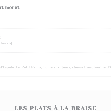
 St morêt
s
 fiocco)
’Espelette, Petit Paulo, Tome aux fleurs, chèvre frais, fourme d
LES PLATS À LA BRAISE