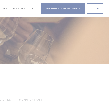
MAPA E CONTACTO
RESERVAR UMA MESA
PT
RE NUMA NOVA JANELA))
(ABRE NUMA NOVA JANELA))
LISTES
MENU ENFANT