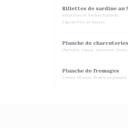
Rillettes de sardine au
échalotes et herbes fraîches,
Câpres frits et toasts
Planche de charcuterie
(Spinata, coppa, saucisson, lomo,
Planche de fromages
Comté 18 mois, Brebis au piment d