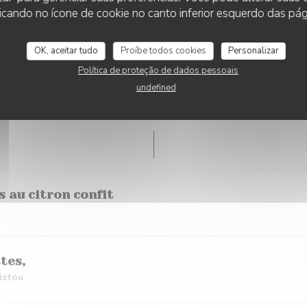
cando no ícone de cookie no canto inferior esquerdo das pági
OK, aceitar tudo
Proíbe todos cookies
Personalizar
Política de proteção de dados pessoais
undefined
POUR L'APÉRO
 au citron confit
tes,
pistou