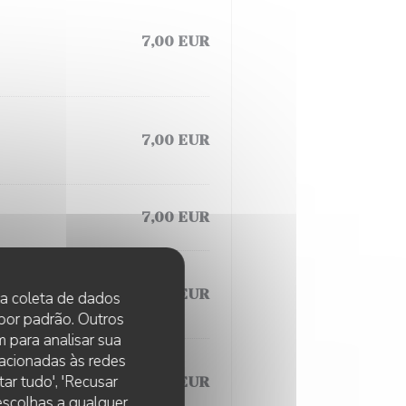
7,00 EUR
7,00 EUR
7,00 EUR
7,00 EUR
 na coleta de dados
 por padrão. Outros
 para analisar sua
lacionadas às redes
ar tudo', 'Recusar
7,00 EUR
 escolhas a qualquer