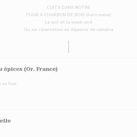
CUITS DANS NOTRE
FOUR À CHARBON DE BOIS (hors menu)
Le soir et le week-end
Ou sur réservation au déjeuner de semaine
 épices (Or. France)
 au four
elle