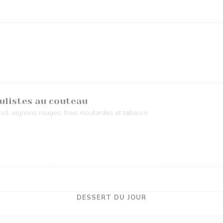
ulistes au couteau
rsil, oignons rouges, trois moutardes et tabasco
DESSERT DU JOUR