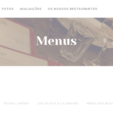
FOTOS
AVALIAÇÕES
OS NOSSOS RESTAURANTES
((AB
(
Menus
POUR L'APÉRO
LES PLATS À LA BRAISE
MENU DES BOU