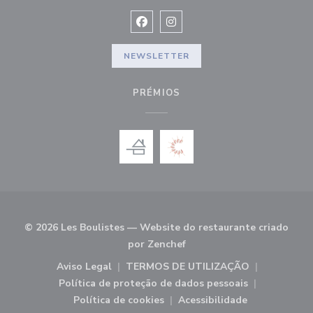
Facebook ((abre numa nova jane
Instagram ((abre numa nov
NEWSLETTER
PRÉMIOS
© 2026 Les Boulistes — Website do restaurante criado
((abre numa nova janela))
por
Zenchef
Aviso Legal
TERMOS DE UTILIZAÇÃO
((abre numa nova janela))
((abre numa nova janela)
Política de proteção de dados pessoais
((abre numa nova janela))
Política de cookies
Acessibilidade
((abre numa nova janela))
((abre numa nova jan