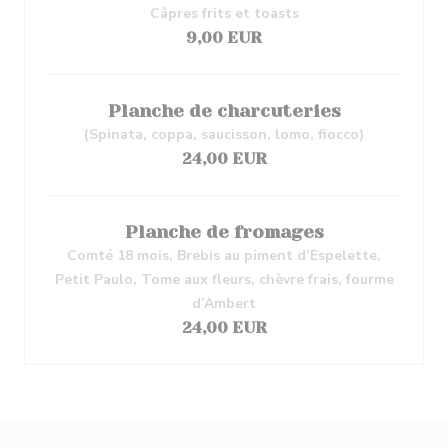
Câpres frits et toasts
9,00 EUR
Planche de charcuteries
(Spinata, coppa, saucisson, lomo, fiocco)
24,00 EUR
Planche de fromages
Comté 18 mois, Brebis au piment d’Espelette,
Petit Paulo, Tome aux fleurs, chèvre frais, fourme
d’Ambert
24,00 EUR