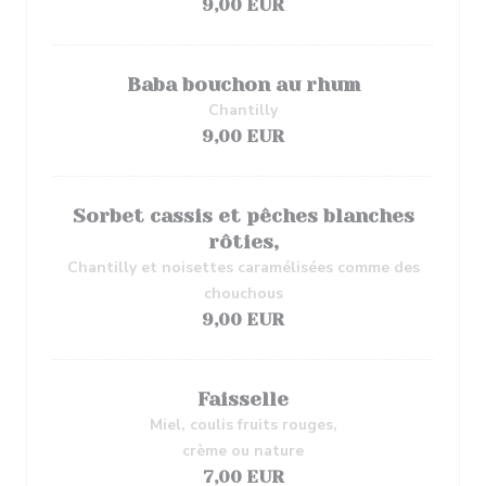
9,00 EUR
Baba bouchon au rhum
Chantilly
9,00 EUR
Sorbet cassis et pêches blanches
rôties,
Chantilly et noisettes caramélisées comme des
chouchous
9,00 EUR
Faisselle
Miel, coulis fruits rouges,
crème ou nature
7,00 EUR