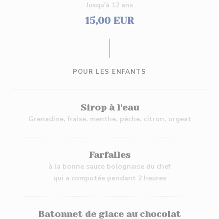
Jusqu'à 12 ans
15,00 EUR
POUR LES ENFANTS
Sirop à l'eau
Grenadine, fraise, menthe, pêche, citron, orgeat
Farfalles
à la bonne sauce bolognaise du chef
qui a compotée pendant 2 heures
Batonnet de glace au chocolat