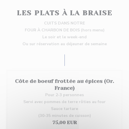
LES PLATS À LA BRAISE
CUITS DANS NOTRE
FOUR À CHARBON DE BOIS (hors menu)
Le soir et le week-end
Ou sur réservation au déjeuner de semaine
Côte de boeuf frottée au épices (Or.
France)
Pour 2-3 personnes
Servi avec pommes de terre rôties au four
Sauce tartare
(30-35 minutes de cuisson)
75,00 EUR