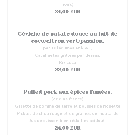
noirs)
24,00 EUR
Céviche de patate douce au lait de
coco/citron vert/passion,
petits légumes et kiwi ,
Cacahuètes grillées par dessus,
Riz coco
22,00 EUR
Pulled pork aux épices fumées,
(origine france)
Galette de pomme de terre et pousses de riquette
Pickles de chou rouge et de graines de moutarde
Jus de cuisson bien réduit et acidulé,
24,00 EUR