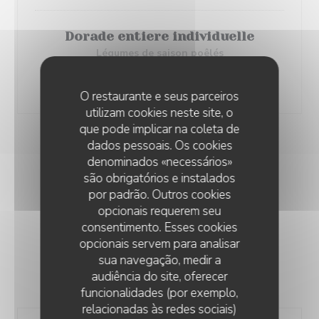
Dorade entiere individuelle
Légumes de saison poêlés
Vierge du moment
29,00 EUR
O restaurante e seus parceiros
utilizam cookies neste site, o
que pode implicar na coleta de
dados pessoais. Os cookies
denominados «necessários»
são obrigatórios e instalados
por padrão. Outros cookies
MENU DES BOULISTES
opcionais requerem seu
consentimento. Esses cookies
opcionais servem para analisar
sua navegação, medir a
audiência do site, oferecer
LES PLATS A LA BRAISE
funcionalidades (por exemplo,
relacionadas às redes sociais)