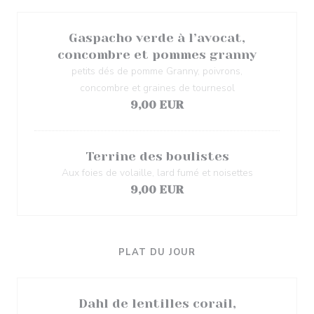
Gaspacho verde à l’avocat,
concombre et pommes granny
petits dés de pomme Granny, poivrons,
concombre et graines de tournesol
9,00 EUR
Terrine des boulistes
Aux foies de volaille, lard fumé et noisettes
9,00 EUR
PLAT DU JOUR
Dahl de lentilles corail,