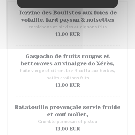
Terrine des Boulistes aux foies de
volaille, lard paysan & noisettes
cornichons et pickles et oignons frits
13,00 EUR
Gaspacho de fruits rouges et
betteraves au vinaigre de Xérès,
huile vierge et citron, br> Ricotta aux herbes,
petits croûtons frits
13,00 EUR
Ratatouille provençale servie froide
et œuf mollet,
Crumble parmesan et pistou
13,00 EUR