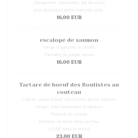
(Gingembre, citronnelle, lait de coco)
pois gourmand grillés,haricots verts.
16,00 EUR
escalope de saumon
Vierge d’agrumes à l’aneth,
Pancake de patate douce
16,00 EUR
Tartare de boeuf des Boulistes au
couteau
Câpres, jaune d’oeuf, cornichons, persil, oignons
rouges, trois moutardes et tabasco
Préparé en cuisine
Pommes de terre rôties au four
(+5,5€ dans le menu)
23,00 EUR