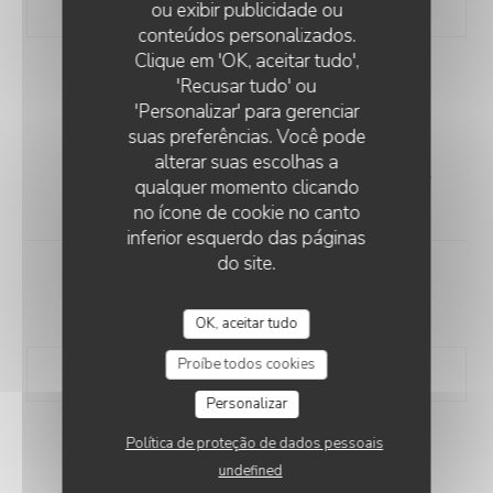
ou exibir publicidade ou
conteúdos personalizados.
Clique em 'OK, aceitar tudo',
'Recusar tudo' ou
MENU DES BOULISTES
'Personalizar' para gerenciar
suas preferências. Você pode
alterar suas escolhas a
Entrée + Plat + Fromage ou Dessert
qualquer momento clicando
39,00 EUR
no ícone de cookie no canto
inferior esquerdo das páginas
do site.
Entrée + Plat
35,00 EUR
OK, aceitar tudo
Proíbe todos cookies
Personalizar
Política de proteção de dados pessoais
BIEN COMMENCER
undefined