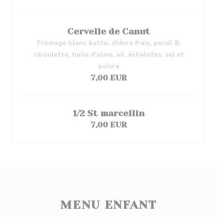
Cervelle de Canut
Fromage blanc battu, chèvre frais, persil &
ciboulette, huile d'olive, ail, échalotes, sel et
poivre
7,00 EUR
1/2 St marcellin
7,00 EUR
MENU ENFANT