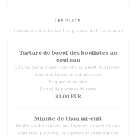
LES PLATS
Toutes nos viandes sont originaires de France ou UE
Tartare de boeuf des boulistes au
couteau
Câpres, jaune d’œuf, cornichons, persil, échalotes,
deux moutardes et tabasco vert
Préparé en cuisine
Écrasé de pommes de terre
23,00 EUR
Minute de thon mi-cuit
Nouilles soba sautées aux légumes « façon Alicia »
(carottes, poivrons, courgettes et champignons