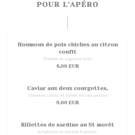
POUR L'APÉRO
Houmous de pois chiches au citron
confit
Pickles et oignons frits
8,00 EUR
Caviar aux deux courgettes,
tomates cuites et olives noires, pistou
9,00 EUR
Rillettes de sardine au St morêt
échalotes et herbes fraîches,