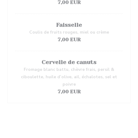
7,00 EUR
Faisselle
Coulis de fruits rouges, miel ou crème
7,00 EUR
Cervelle de canuts
Fromage blanc battu, chèvre frais, persil &
ciboulette, huile d’olive, ail, échalotes, sel et
poivre
7,00 EUR