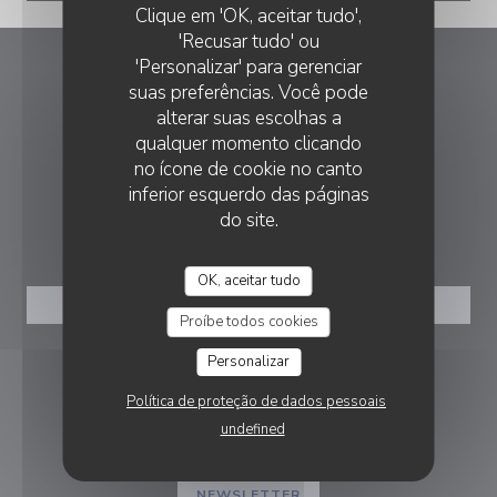
Clique em 'OK, aceitar tudo',
'Recusar tudo' ou
'Personalizar' para gerenciar
Les Boulistes
suas preferências. Você pode
alterar suas escolhas a
((abre numa nova jane
9 Pl. Tabareau 69004 Lyon
qualquer momento clicando
no ícone de cookie no canto
04 78 28 44 13
inferior esquerdo das páginas
do site.
RESERVA
OK, aceitar tudo
RESERVAR UMA MESA
Proíbe todos cookies
Personalizar
SIGA-NOS
Política de proteção de dados pessoais
undefined
Facebook ((abre numa nova janela))
Instagram ((abre numa nova ja
NEWSLETTER