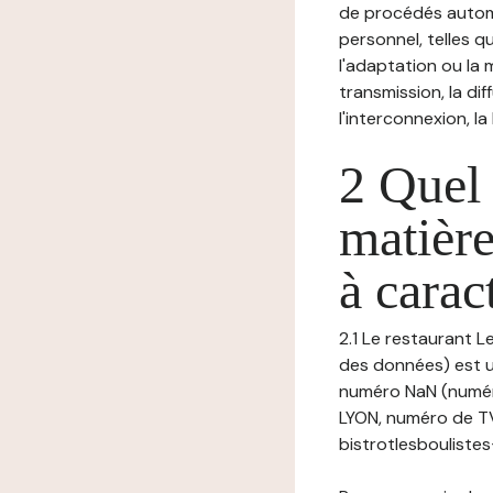
de procédés autom
personnel, telles qu
l'adaptation ou la m
transmission, la di
l'interconnexion, la
2 Quel 
matière
à carac
2.1 Le restaurant L
des données) est u
numéro NaN (numér
LYON, numéro de TVA
bistrotlesboulistes