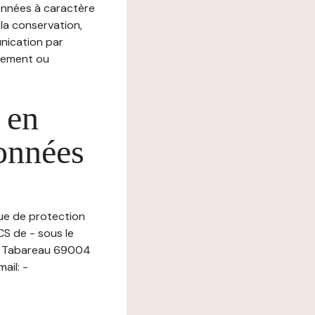
nnées à caractère
, la conservation,
munication par
chement ou
 en
données
que de protection
CS de - sous le
ce Tabareau 69004
ail: -