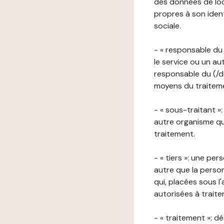
des données de loca
propres à son iden
sociale.
- « responsable du 
le service ou un au
responsable du (/de
moyens du traitemen
- « sous-traitant »
autre organisme qu
traitement.
- « tiers »: une pe
autre que la perso
qui, placées sous l
autorisées à traite
- « traitement »: 