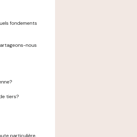
 quels fondements
 partageons-nous
éenne?
de tiers?
te particulière.