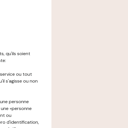
s, qu'ils soient
nte:
 service ou tout
il s'agisse ou non
à une personne
re une «personne
ent ou
o d'identification,