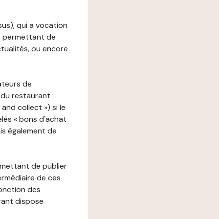
ssus), qui a vocation
ons permettant de
ctualités, ou encore
ateurs de
 du restaurant
nd collect ») si le
lés « bons d'achat
ais également de
rmettant de publier
termédiaire de ces
fonction des
urant dispose