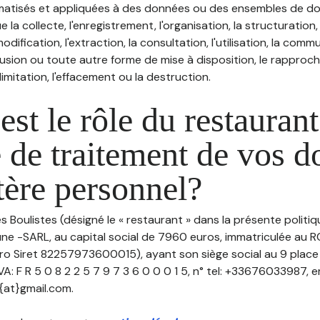
atisés et appliquées à des données ou des ensembles de do
e la collecte, l'enregistrement, l'organisation, la structuration
odification, l'extraction, la consultation, l'utilisation, la com
ffusion ou toute autre forme de mise à disposition, le rappro
 limitation, l'effacement ou la destruction.
est le rôle du restaurant
 de traitement de vos 
tère personnel?
es Boulistes (désigné le « restaurant » dans la présente politi
ne -SARL, au capital social de 7960 euros, immatriculée au R
o Siret 82257973600015), ayant son siège social au 9 pla
: F R 5 0 8 2 2 5 7 9 7 3 6 0 0 0 1 5, n° tel: +33676033987, em
{at}gmail.com.