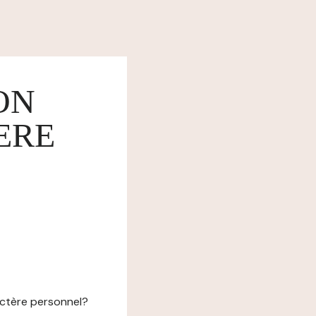
ON
ERE
actère personnel?