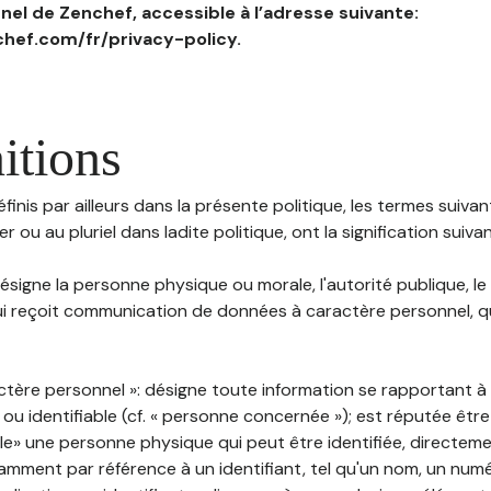
el de Zenchef, accessible à l’adresse suivante:
hef.com/fr/privacy-policy.
itions
inis par ailleurs dans la présente politique, les termes suivant
r ou au pluriel dans ladite politique, ont la signification suiva
 désigne la personne physique ou morale, l'autorité publique, le
i reçoit communication de données à caractère personnel, qu'
ctère personnel »: désigne toute information se rapportant 
 ou identifiable (cf. « personne concernée »); est réputée êt
ble» une personne physique qui peut être identifiée, directem
mment par référence à un identifiant, tel qu'un nom, un numér