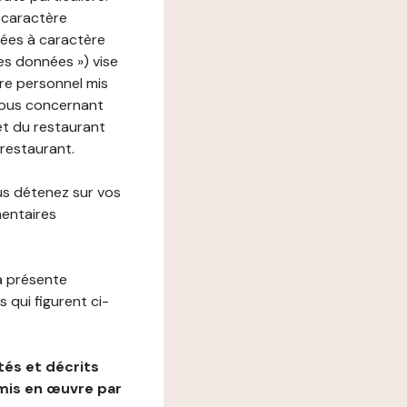
 caractère
nées à caractère
des données ») vise
re personnel mis
vous concernant
net du restaurant
 restaurant.
us détenez sur vos
mentaires
a présente
 qui figurent ci-
és et décrits
mis en œuvre par