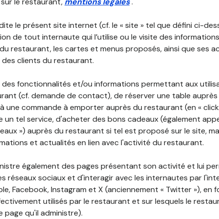
 sur le restaurant,
mentions légales
.
ite le présent site internet (cf. le « site » tel que défini ci-de
ion de tout internaute qui l’utilise ou le visite des informati
é du restaurant, les cartes et menus proposés, ainsi que ses a
r des clients du restaurant.
 des fonctionnalités et/ou informations permettant aux utilis
urant (cf. demande de contact), de réserver une table auprès
à une commande à emporter auprès du restaurant (en « click a
 un tel service, d'acheter des bons cadeaux (également appe
aux ») auprès du restaurant si tel est proposé sur le site, m
mations et actualités en lien avec l'activité du restaurant.
nistre également des pages présentant son activité et lui pe
s réseaux sociaux et d'interagir avec les internautes par l'in
le, Facebook, Instagram et X (anciennement « Twitter »), en 
ectivement utilisés par le restaurant et sur lesquels le resta
 page qu'il administre).