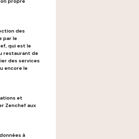
son propre
ection des
 par le
f, qui est le
au restaurant de
ier des services
ou encore le
gations et
ter Zenchef aux
 données à