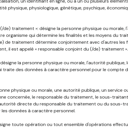
lisation, un identifiant en ligne, ou à un ou plusieurs élément
tité physique, physiologique, génétique, psychique, économiqu
(/de) traitement »: désigne la personne physique ou morale, l'
tre organisme qui détermine les finalités et les moyens du tra
) de traitement détermine conjointement avec d'autres les fin
t, il est appelé « responsable conjoint du (/de) traitement ».
: désigne la personne physique ou morale, l'autorité publique, 
i traite des données à caractère personnel pour le compte 
rsonne physique ou morale, une autorité publique, un service 
nne concernée, le responsable du traitement, le sous-traitan
'autorité directe du responsable du traitement ou du sous-tra
r les données à caractère personnel.
désigne toute opération ou tout ensemble d'opérations effectu