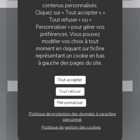
contenus personnalisés.
Cliquez sur « Tout accepter », «
Tout refuser » ou «
Les Boulistes
Personnaliser » pour gérer vos
préférences. Vous pouvez
((ouvre une nouvelle f
9 Pl. Tabareau 69004 Lyon
modifier vos choix à tout
moment en cliquant sur l'icône
04 78 28 44 13
représentant un cookie en bas
à gauche des pages du site.
RÉSERVATION
Tout accepter
RÉSERVER
Tout refuser
NOUS SUIVRE
Personnaliser
Politique de protection des données à caractère
personnel
Facebook ((ouvre une nouvelle fenê
Instagram ((ouvre une nouvell
Politique de gestion des cookies
NEWSLETTER