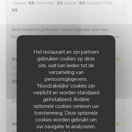
Service
:
5
/5
Atmosfeer
:
5
/5
Keuken
:
5
/5
Kwaliteit / Prijs
:
5
/5
Beef cooked to perfection, knowledgeable and very
friendly service , a lively setting on a tree dappled terrace.
Het restaurant en zijn partners
gebruiken cookies op deze
Denis
B
site, wat kan leiden tot de
2026-08-05
- 19:30 - Gasten 3
verzameling van
Service
:
5
/5
Atmosfeer
:
5
/5
Keuken
:
4
/5
Kwaliteit / Prijs
:
persoonsgegevens.
3
/5
'Noodzakelijke' cookies zijn
verplicht en worden standaard
geïnstalleerd. Andere
Très bon accueil, très bel emplacement sur la place
optionele cookies vereisen uw
toestemming. Deze optionele
cookies worden gebruikt om
Julien
H
uw navigatie te analyseren,