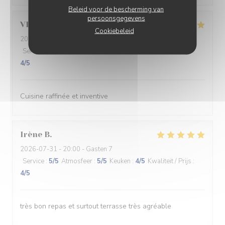
Beleid voor de bescherming van
persoonsgegevens
VINCENT
P
Cookiebeleid
2026-07-31
- 20:00 - Gasten 2
Service
:
5
/5
Atmosfeer
:
5
/5
Keuken
:
5
/5
Kwaliteit / Prijs
:
4
/5
Cuisine raffinée et inventive
Irène
B
2026-07-31
- 20:00 - Gasten 7
Service
:
5
/5
Atmosfeer
:
5
/5
Keuken
:
4
/5
Kwaliteit / Prijs
:
4
/5
très bon repas et surtout terrasse très agréable