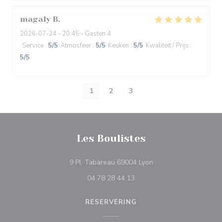
magaly
B
2026-07-24
- 20:45 - Gasten 4
Service
:
5
/5
Atmosfeer
:
5
/5
Keuken
:
5
/5
Kwaliteit / Prijs
:
5
/5
1
2
3
Les Boulistes
((opent in een nieuw v
9 Pl. Tabareau 69004 Lyon
04 78 28 44 13
RESERVERING