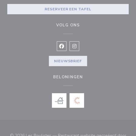
RESERVEER EEN TAFEL
VOLG ONS
Facebook ((opent in een nieuw vens
Instagram ((opent in een nieu
NIEUWSBRIEF
BELONINGEN
© 2026 Les Boulistes — Restaurant website gecreëerd door