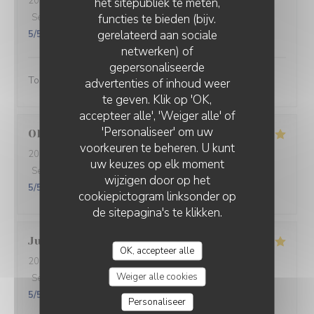
2026-07-30
- 20:30 - Gasten 4
het sitepubliek te meten,
functies te bieden (bijv.
Service
:
5
/5
Atmosfeer
:
5
/5
Keuken
:
5
/5
Kwaliteit / Prijs
:
gerelateerd aan sociale
5
/5
netwerken) of
gepersonaliseerde
Toujours au top, les boulistes !
advertenties of inhoud weer
te geven. Klik op 'OK,
accepteer alle', 'Weiger alle' of
'Personaliseer' om uw
Olivier
S
voorkeuren te beheren. U kunt
2026-07-31
- 12:30 - Gasten 3
uw keuzes op elk moment
Service
:
5
/5
Atmosfeer
:
5
/5
Keuken
:
5
/5
Kwaliteit / Prijs
:
wijzigen door op het
5
/5
cookiepictogram linksonder op
de sitepagina's te klikken.
Julie
R
OK, accepteer alle
2026-07-30
- 19:45 - Gasten 4
Weiger alle cookies
Service
:
5
/5
Atmosfeer
:
5
/5
Keuken
:
5
/5
Kwaliteit / Prijs
:
5
/5
Personaliseer