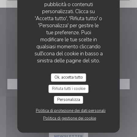
pubblicità o contenuti
personalizzati. Clicca su
'Accetta tutto', 'Rifiuta tutto' o
Les Boulistes
'Personalizza' per gestire le
tue preferenze. Puoi
((apre una nuova fines
9 Pl. Tabareau 69004 Lyon
modificare le tue scelte in
qualsiasi momento cliccando
04 78 28 44 13
sull'icona del cookie in basso a
sinistra delle pagine del sito.
PRENOTAZIONE
Ok, accetta tutto
PRENOTA
Rifiuta tutti i cookie
Personalizza
SEGUICI
Politica di protezione dei dati personali
Politica di gestione dei cookie
Facebook ((apre una nuova finestra)
Instagram ((apre una nuova fi
NEWSLETTER