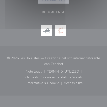
RICOMPENSE
© 2026 Les Boulistes — Creazione del sito internet ristorante
((apre una nuova finestra))
con
Zenchef
Note legali
TERMINI DI UTILIZZO
((apre una nuova finestra))
((apre una nuova finestra))
Politica di protezione dei dati personali
((apre una nuova finestra))
Informativa sui cookie
Accessibilita
((apre una nuova finestra))
((apre una nuova finest