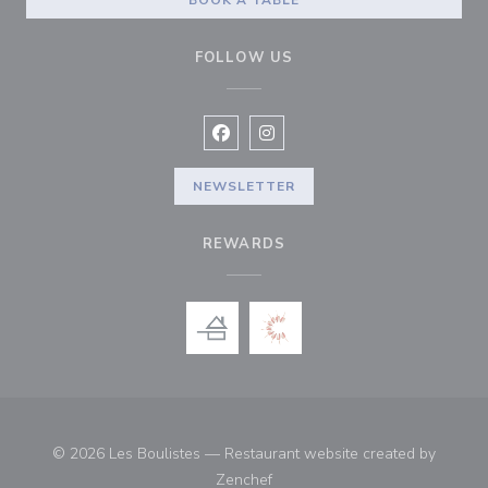
BOOK A TABLE
FOLLOW US
Facebook ((opens in a new window
Instagram ((opens in a new w
NEWSLETTER
REWARDS
© 2026 Les Boulistes — Restaurant website created by
((opens in a new window))
Zenchef