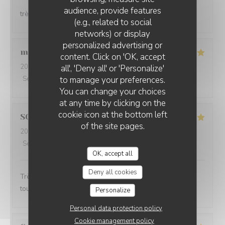
audience, provide features
très bon repas et surtout terrasse très agréable
(e.g., related to social
networks) or display
personalized advertising or
magaly
B
content. Click on 'OK, accept
2026-07-24
- 20:45 - Guests 4
all', 'Deny all' or 'Personalize'
to manage your preferences.
Service
:
5
/5
Ambiance
:
5
/5
Food
:
5
/5
Value
:
5
/5
You can change your choices
at any time by clicking on the
cookie icon at the bottom left
SOPHIE
L
of the site pages.
2026-07-22
- 19:45 - Guests 2
Service
:
5
/5
Ambiance
:
5
/5
Food
:
5
/5
Value
:
5
/5
OK, accept all
Deny all cookies
Très bon dîner. Accueil très sympathique. Terrasse
toujours aussi agréable.
Personalize
Personal data protection policy
Cookie management policy