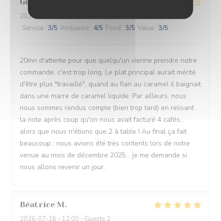
Guy
D
2026-07-16
- 12:30 - Guests 2
Service
:
3
/5
Ambiance
:
4
/5
Food
:
3
/5
Value
:
3
/5
20mn d'attente pour que quelqu'un vienne prendre notre
commande, c'est trop long. Le plat principal aurait mérité
d'être plus "travaillé", quand au flan au caramel il baignait
dans une marre de caramel liquide. Par ailleurs, nous
nous sommes rendus compte (bien trop tard) en relisant
la note après coup qu'on nous avait facturé 4 cafés...
alors que nous n'étions que 2 à table ! Au final ça fait
beaucoup ; nous avions été très contents lors de notre
venue au mois de décembre 2025... je me demande si
nous allons revenir un jour.
Béatrice
M
2026-07-16
- 12:00 - Guests 2