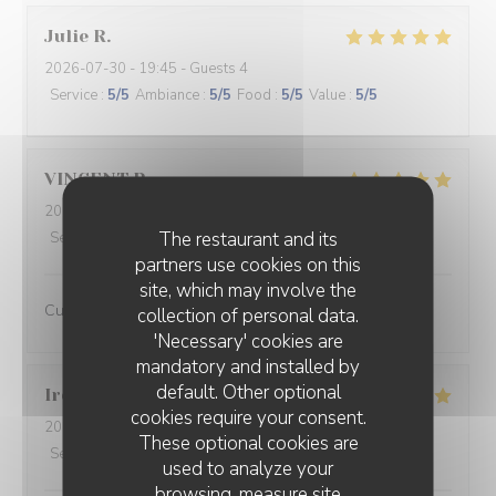
Julie
R
2026-07-30
- 19:45 - Guests 4
Service
:
5
/5
Ambiance
:
5
/5
Food
:
5
/5
Value
:
5
/5
VINCENT
P
2026-07-31
- 20:00 - Guests 2
The restaurant and its
Service
:
5
/5
Ambiance
:
5
/5
Food
:
5
/5
Value
:
4
/5
partners use cookies on this
site, which may involve the
Cuisine raffinée et inventive
collection of personal data.
'Necessary' cookies are
mandatory and installed by
default. Other optional
Irène
B
cookies require your consent.
2026-07-31
- 20:00 - Guests 7
These optional cookies are
Service
:
5
/5
Ambiance
:
5
/5
Food
:
4
/5
Value
:
4
/5
used to analyze your
browsing, measure site