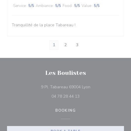
Service
:
5
/5
Ambiance
:
5
/5
Food
:
5
/5
Value
:
5
/5
Tranquillité de la place Tabareau !
1
2
3
Les Boulistes
((opens in a new win
9 Pl. Tabareau 69004 Lyon
04 78 28 44 13
BOOKING