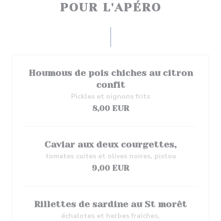
POUR L'APÉRO
Houmous de pois chiches au citron
confit
Pickles et oignons frits
8,00 EUR
Caviar aux deux courgettes,
tomates cuites et olives noires, pistou
9,00 EUR
Rillettes de sardine au St morêt
échalotes et herbes fraîches,