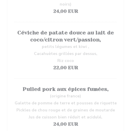
noirs)
24,00 EUR
Céviche de patate douce au lait de
coco/citron vert/passion,
petits légumes et kiwi ,
Cacahuètes grillées par dessus,
Riz coco
22,00 EUR
Pulled pork aux épices fumées,
(origine france)
Galette de pomme de terre et pousses de riquette
Pickles de chou rouge et de graines de moutarde
Jus de cuisson bien réduit et acidulé,
24,00 EUR