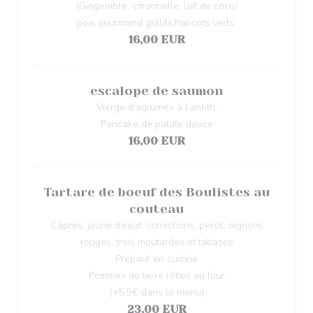
(Gingembre, citronnelle, lait de coco)
pois gourmand grillés,haricots verts.
16,00 EUR
escalope de saumon
Vierge d’agrumes à l’aneth,
Pancake de patate douce
16,00 EUR
Tartare de boeuf des Boulistes au
couteau
Câpres, jaune d’oeuf, cornichons, persil, oignons
rouges, trois moutardes et tabasco
Préparé en cuisine
Pommes de terre rôties au four
(+5,5€ dans le menu)
23,00 EUR