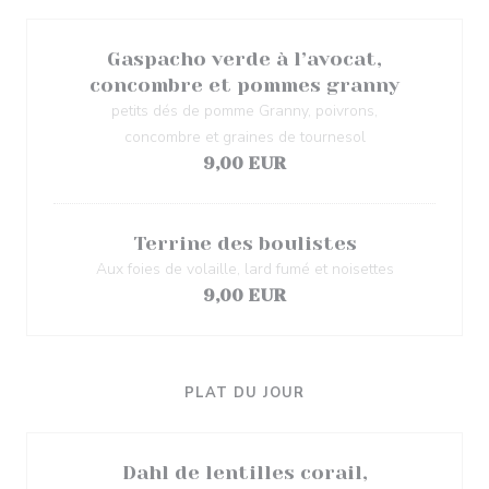
Gaspacho verde à l’avocat,
concombre et pommes granny
petits dés de pomme Granny, poivrons,
concombre et graines de tournesol
9,00 EUR
Terrine des boulistes
Aux foies de volaille, lard fumé et noisettes
9,00 EUR
PLAT DU JOUR
Dahl de lentilles corail,