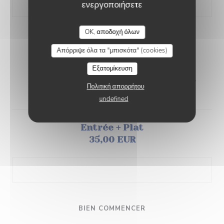
ενεργοποιήσετε
OK, αποδοχή όλων
MENU DES BOULISTES
Απόρριψε όλα τα "μπισκότα" (cookies)
Εξατομίκευση
Entrée + Plat + Fromage ou Dessert
Πολιτική απορρήτου
39,00 EUR
undefined
Entrée + Plat
35,00 EUR
BIEN COMMENCER