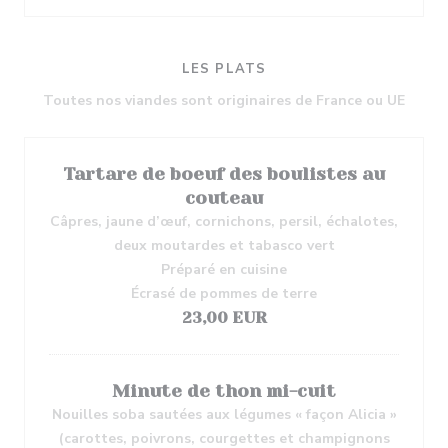
LES PLATS
Toutes nos viandes sont originaires de France ou UE
Tartare de boeuf des boulistes au
couteau
Câpres, jaune d’œuf, cornichons, persil, échalotes,
deux moutardes et tabasco vert
Préparé en cuisine
Écrasé de pommes de terre
23,00 EUR
Minute de thon mi-cuit
Nouilles soba sautées aux légumes « façon Alicia »
(carottes, poivrons, courgettes et champignons