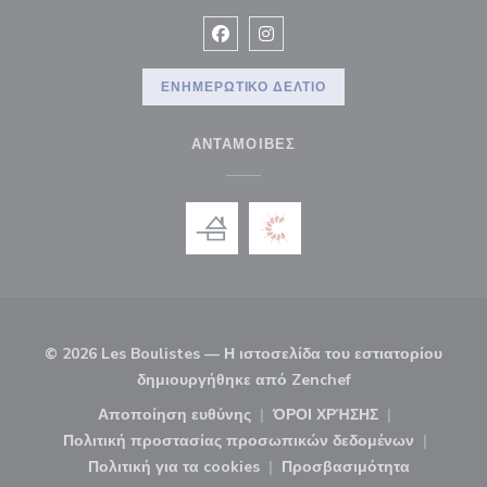
Facebook ((ανοίγει σε νέο παρά
Instagram ((ανοίγει σε νέ
ΕΝΗΜΕΡΩΤΙΚΌ ΔΕΛΤΊΟ
ΑΝΤΑΜΟΙΒΈΣ
© 2026 Les Boulistes — Η ιστοσελίδα του εστιατορίου
((ανοίγει σε νέο 
δημιουργήθηκε από
Zenchef
Αποποίηση ευθύνης
ΌΡΟΙ ΧΡΉΣΗΣ
((ανοίγει σε νέο παράθυρο))
((ανοίγει σε νέο πα
Πολιτική προστασίας προσωπικών δεδομένων
((ανοίγει σε νέο παράθυρο))
Πολιτική για τα cookies
Προσβασιμότητα
((ανοίγει σε νέο παράθυρο))
((ανοίγει σε νέο π