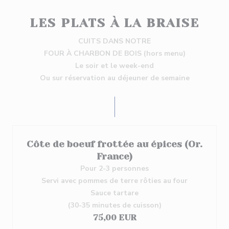
LES PLATS À LA BRAISE
CUITS DANS NOTRE
FOUR À CHARBON DE BOIS (hors menu)
Le soir et le week-end
Ou sur réservation au déjeuner de semaine
Côte de boeuf frottée au épices (Or.
France)
Pour 2-3 personnes
Servi avec pommes de terre rôties au four
Sauce tartare
(30-35 minutes de cuisson)
75,00 EUR