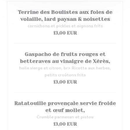
Terrine des Boulistes aux foies de
volaille, lard paysan & noisettes
cornichons et pickles et oignons frits
13,00 EUR
Gaspacho de fruits rouges et
betteraves au vinaigre de Xérès,
huile vierge et citron, br> Ricotta aux herbes,
petits croûtons frits
13,00 EUR
Ratatouille provençale servie froide
et œuf mollet,
Crumble parmesan et pistou
13,00 EUR