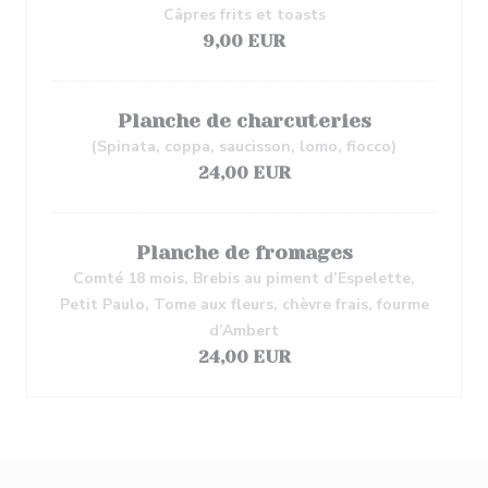
Câpres frits et toasts
9,00 EUR
Planche de charcuteries
(Spinata, coppa, saucisson, lomo, fiocco)
24,00 EUR
Planche de fromages
Comté 18 mois, Brebis au piment d’Espelette,
Petit Paulo, Tome aux fleurs, chèvre frais, fourme
d’Ambert
24,00 EUR