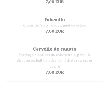
7,00 EUR
Faisselle
Coulis de fruits rouges, miel ou crème
7,00 EUR
Cervelle de canuts
Fromage blanc battu, chèvre frais, persil &
ciboulette, huile d’olive, ail, échalotes, sel et
poivre
7,00 EUR