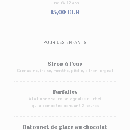
Jusqu'à 12 ans
15,00 EUR
POUR LES ENFANTS
Sirop à l'eau
Grenadine, fraise, menthe, pêche, citron, orgeat
Farfalles
à la bonne sauce bolognaise du chef
qui a compotée pendant 2 heures
Batonnet de glace au chocolat