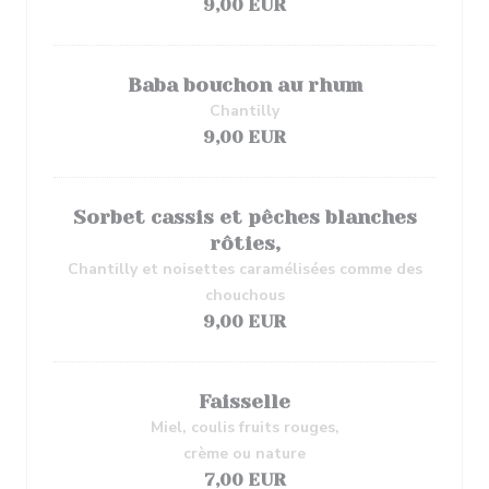
9,00 EUR
Baba bouchon au rhum
Chantilly
9,00 EUR
Sorbet cassis et pêches blanches
rôties,
Chantilly et noisettes caramélisées comme des
chouchous
9,00 EUR
Faisselle
Miel, coulis fruits rouges,
crème ou nature
7,00 EUR