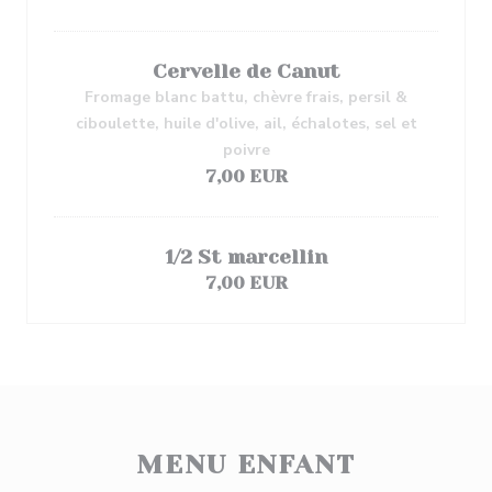
Cervelle de Canut
Fromage blanc battu, chèvre frais, persil &
ciboulette, huile d'olive, ail, échalotes, sel et
poivre
7,00 EUR
1/2 St marcellin
7,00 EUR
MENU ENFANT