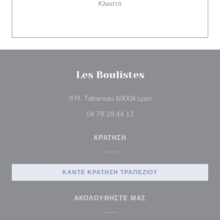
Κλειστό
Les Boulistes
((ανοίγει σε νέο παράθ
9 Pl. Tabareau 69004 Lyon
04 78 28 44 13
ΚΡΆΤΗΣΗ
ΚΆΝΤΕ ΚΡΆΤΗΣΗ ΤΡΑΠΕΖΙΟΎ
ΑΚΟΛΟΥΘΉΣΤΕ ΜΑΣ