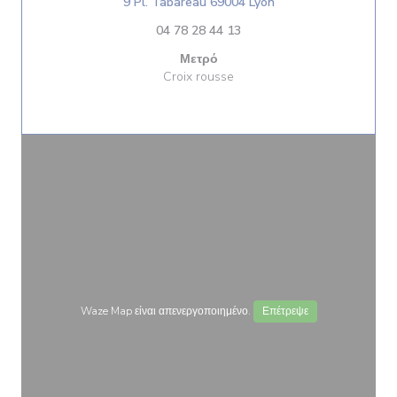
((ανοίγει σε νέο πα
9 Pl. Tabareau 69004 Lyon
04 78 28 44 13
Μετρό
Croix rousse
Waze Map είναι απενεργοποιημένο.
Επέτρεψε