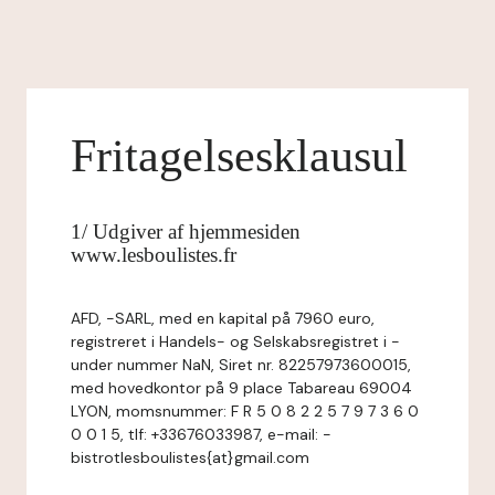
Fritagelsesklausul
1/ Udgiver af hjemmesiden
www.lesboulistes.fr
AFD, -SARL, med en kapital på 7960 euro,
registreret i Handels- og Selskabsregistret i -
under nummer NaN, Siret nr. 82257973600015,
med hovedkontor på 9 place Tabareau 69004
LYON, momsnummer: F R 5 0 8 2 2 5 7 9 7 3 6 0
0 0 1 5, tlf: +33676033987, e-mail: -
bistrotlesboulistes{at}gmail.com