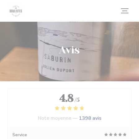
Personnalisation de vos choix en matière de cookies
Avis
4.8
/5
Note moyenne —
1398 avis
Service