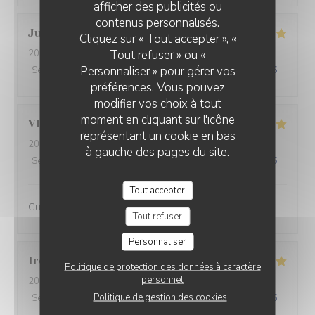
afficher des publicités ou
contenus personnalisés.
Julie
R
Cliquez sur « Tout accepter », «
Tout refuser » ou «
2026-07-30
- 19:45 - Couverts 4
Personnaliser » pour gérer vos
Service
:
5
/5
Ambiance
:
5
/5
Cuisine
:
5
/5
Qualité / Prix
:
5
/5
préférences. Vous pouvez
modifier vos choix à tout
moment en cliquant sur l'icône
VINCENT
P
représentant un cookie en bas
2026-07-31
- 20:00 - Couverts 2
à gauche des pages du site.
Service
:
5
/5
Ambiance
:
5
/5
Cuisine
:
5
/5
Qualité / Prix
:
4
/5
Tout accepter
Cuisine raffinée et inventive
Tout refuser
Personnaliser
Irène
B
Politique de protection des données à caractère
personnel
2026-07-31
- 20:00 - Couverts 7
Politique de gestion des cookies
Service
:
5
/5
Ambiance
:
5
/5
Cuisine
:
4
/5
Qualité / Prix
:
4
/5