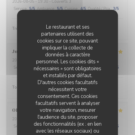
2026-08-05
- 19:30 - Couverts 3
Service
:
5
/5
Ambiance
:
5
/5
Cuisine
:
4
/5
Qualité / Prix
:
3
/5
Le restaurant et ses
Très bon accueil, très bel emplacement sur la place
partenaires utilisent des
cookies sur ce site, pouvant
impliquer la collecte de
Julien
H
données à caractère
2026-07-30
- 20:30 - Couverts 4
personnel. Les cookies dits «
Service
:
5
/5
nécessaires » sont obligatoires
Ambiance
:
5
/5
Cuisine
:
5
/5
Qualité / Prix
:
5
/5
et installés par défaut.
D'autres cookies facultatifs
Toujours au top, les boulistes !
nécessitent votre
consentement. Ces cookies
facultatifs servent à analyser
votre navigation, mesurer
Olivier
S
l'audience du site, proposer
2026-07-31
- 12:30 - Couverts 3
des fonctionnalités (ex : en lien
Service
:
5
/5
Ambiance
:
5
/5
Cuisine
:
5
/5
Qualité / Prix
:
5
/5
avec les réseaux sociaux) ou