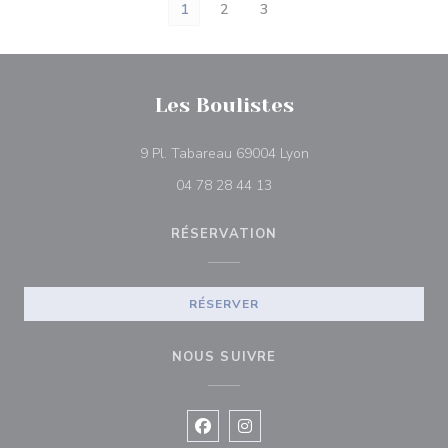
1
2
3
Les Boulistes
((ouvre une nouvelle f
9 Pl. Tabareau 69004 Lyon
04 78 28 44 13
RÉSERVATION
RÉSERVER
NOUS SUIVRE
Facebook ((ouvre une nouvelle fenê
Instagram ((ouvre une nouvell