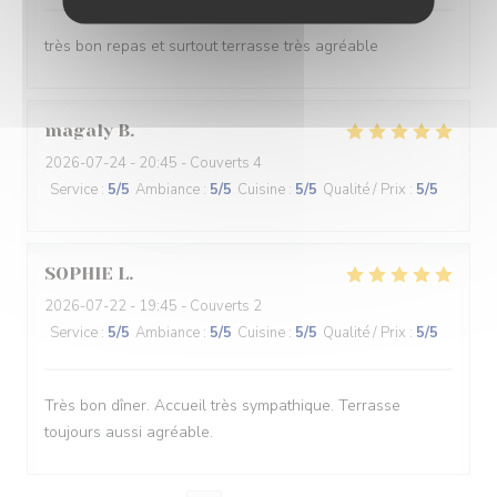
très bon repas et surtout terrasse très agréable
magaly
B
2026-07-24
- 20:45 - Couverts 4
Service
:
5
/5
Ambiance
:
5
/5
Cuisine
:
5
/5
Qualité / Prix
:
5
/5
SOPHIE
L
2026-07-22
- 19:45 - Couverts 2
Service
:
5
/5
Ambiance
:
5
/5
Cuisine
:
5
/5
Qualité / Prix
:
5
/5
Très bon dîner. Accueil très sympathique. Terrasse
toujours aussi agréable.