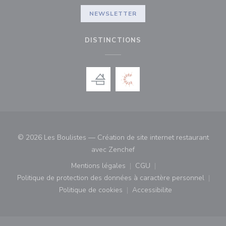
NEWSLETTER
DISTINCTIONS
© 2026 Les Boulistes — Création de site internet restaurant
((ouvre une nouvelle fenêtre)
avec
Zenchef
Mentions légales
CGU
((ouvre une nouvelle fenêtre))
((ouvre une nouvelle fenê
Politique de protection des données à caractère personnel
((ouvre une nouvelle fenêtre))
Politique de cookies
Accessibilite
((ouvre une nouvelle fenêtre))
((ouvre une nouvelle fe