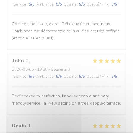
Service
:
5
/5
Ambiance
:
5
/5
Cuisine
:
5
/5
Qualité / Prix
:
5
/5
Comme d’habitude, extra ! Délicieux fin et savoureux.
L’ambiance est décontractée et la cuisine est très raffinée
(et copieuse en plus !)
John
O
2026-08-05
- 19:30 - Couverts 3
Service
:
5
/5
Ambiance
:
5
/5
Cuisine
:
5
/5
Qualité / Prix
:
5
/5
Beef cooked to perfection, knowledgeable and very
friendly service , a lively setting on a tree dappled terrace.
Denis
B