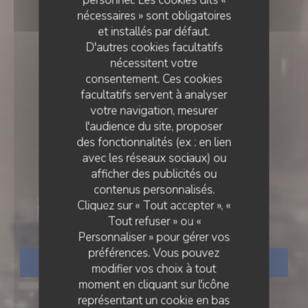
personnel. Les cookies dits «
nécessaires » sont obligatoires
et installés par défaut.
D'autres cookies facultatifs
nécessitent votre
consentement. Ces cookies
facultatifs servent à analyser
votre navigation, mesurer
l'audience du site, proposer
des fonctionnalités (ex : en lien
avec les réseaux sociaux) ou
RESTAURANT TRADITIONNEL
afficher des publicités ou
•
LYON
contenus personnalisés.
Cliquez sur « Tout accepter », «
Les Boulistes
Tout refuser » ou «
Personnaliser » pour gérer vos
préférences. Vous pouvez
RÉSERVER
modifier vos choix à tout
moment en cliquant sur l'icône
représentant un cookie en bas