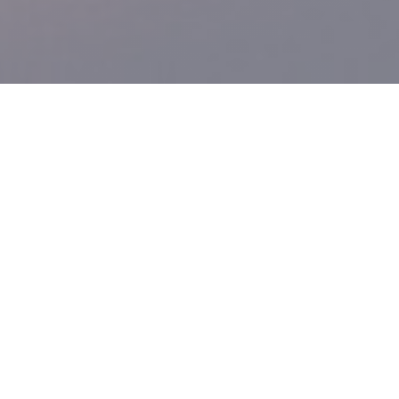
LES BOULISTES
|
LYON